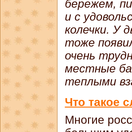
бережем, пи
и с удовол
колечки. У 
тоже появил
очень трудн
местные ба
теплыми вз
Что такое 
Многие рос