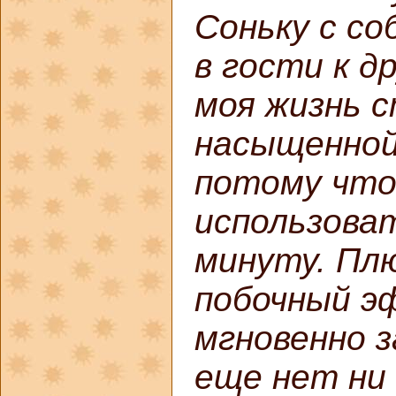
Соньку с со
в гости к д
моя жизнь 
насыщенной,
потому что
использова
минуту. Плю
побочный э
мгновенно 
еще нет ни 