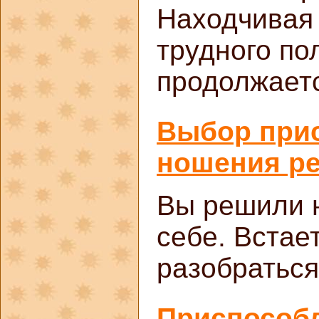
Находчивая 
трудного по
продолжает
Выбор при
ношения ре
Вы решили н
себе. Встае
разобраться
Приспособл