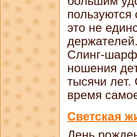
большим уд
пользуются 
это не един
держателей
Слинг-шарф
ношения дет
тысячи лет.
время самое
Светская ж
День рожден