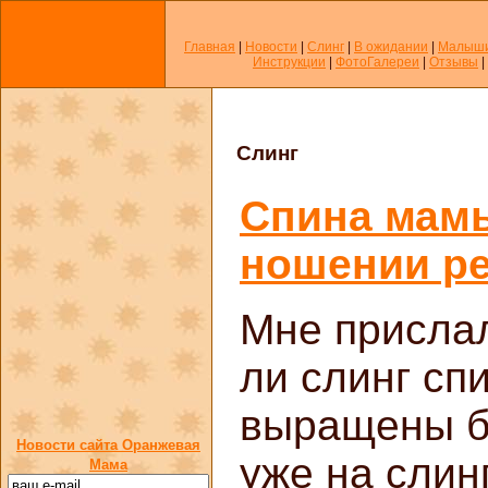
Главная
|
Новости
|
Слинг
|
В ожидании
|
Малыш
Инструкции
|
ФотоГалереи
|
Отзывы
|
Слинг
Спина мамы
ношении ре
Мне прислал
ли слинг сп
выращены бе
Новости сайта Оранжевая
уже на слин
Мама