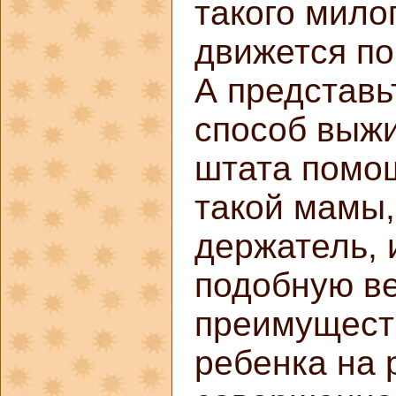
такого мило
движется по
А представьт
способ выж
штата помощ
такой мамы,
держатель, 
подобную в
преимущест
ребенка на 