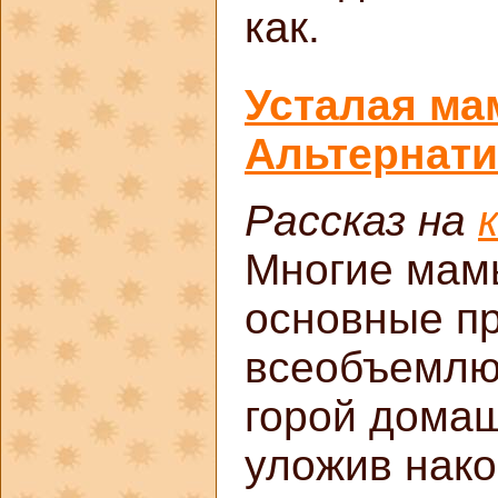
как.
Усталая ма
Альтернати
Рассказ на
Многие мам
основные п
всеобъемлю
горой домаш
уложив нако