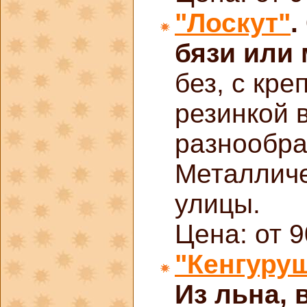
"Лоскут"
.
бязи или
без, с кре
резинкой в
разнообра
Металличе
улицы.
Цена: от 9
"Кенгуру
Из льна, 