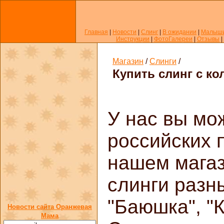
Главная
|
Новости
|
Слинг
|
В ожидании
|
Малыш
Инструкции
|
ФотоГалереи
|
Отзывы
|
Магазин
/
Слинги
/
Купить cлинг с к
У нас вы мо
российских 
нашем мага
слинги разн
"Баюшка", "
Новости сайта Оранжевая
Мама