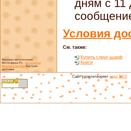
дням с 11 
сообщение
Условия до
См. также:
Купить слинг-шарф
Магазин мототехники
Книги
Мотосфера.Ру :
мотоциклы
Motoland москва
быстрая
доставка
Сайт удовлетворяет
коду ВОЗ