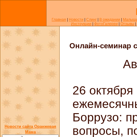
Главная
|
Новости
|
Слинг
|
В ожидании
|
Малыш
Инструкции
|
ФотоГалереи
|
Отзывы
|
Онлайн-семинар 
Ав
26 октября 
ежемесячн
Боррузо: п
Новости сайта Оранжевая
вопросы, п
Мама