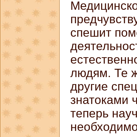
Медицинско
предчувств
спешит пом
деятельнос
естественн
людям. Те ж
другие спе
знатоками ч
теперь нау
необходимос