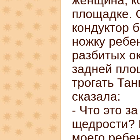
женщина, к
площадке. 
кондуктор 
ножку ребе
разбитых о
задней пло
трогать Тан
сказала:
- Что это з
щедрости? 
моего ребе