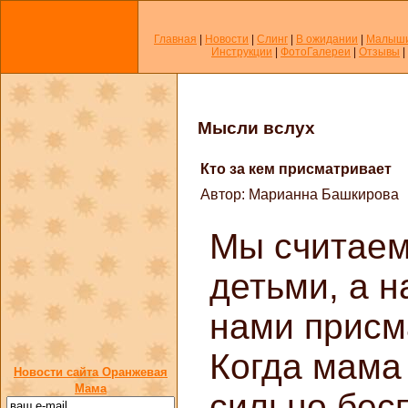
Главная
|
Новости
|
Слинг
|
В ожидании
|
Малыш
Инструкции
|
ФотоГалереи
|
Отзывы
|
Мысли вслух
Кто за кем присматривает
Автор: Марианна Башкирова
Мы считаем
детьми, а н
нами присм
Когда мама 
Новости сайта Оранжевая
Мама
сильно бес