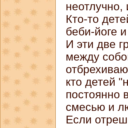
неотлучно, 
Кто-то дете
беби-йоге и
И эти две 
между собо
отбрехивают
кто детей "
постоянно в
смесью и л
Если отреш