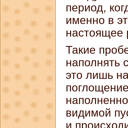
период, ког
именно в э
настоящее 
Такие проб
наполнять 
это лишь н
поглощение
наполненно
видимой пус
и происходи