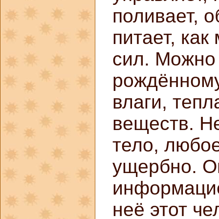
поливает, о
питает, как
сил. Можно 
рождённому
влаги, тепл
веществ. Не
тело, любо
ущербно. Он
информацие
неё этот ч