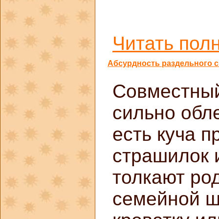
Читать полн
Абсурдность раздельного с
Совместный
сильно обл
есть куча п
страшилок и
толкают ро
семейной ш