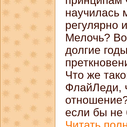
принципам 
научилась 
регулярно 
Мелочь? Во
долгие год
преткновен
Что же тако
ФлайЛеди, 
отношение?
если бы не 
Читать полн