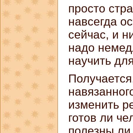
просто стра
навсегда ос
сейчас, и н
надо немед
научить для
Получается
навязанног
изменить ре
готов ли че
полезны ли 