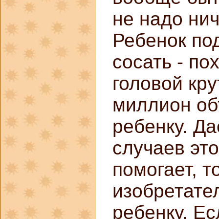
не надо нич
Ребенок под
сосать - по
головой кр
миллион об
ребенку. Да
случаев это
помогает, т
изобретате
ребенку. Ес