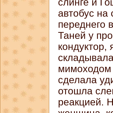
слинге и Го
автобус на 
переднего в
Таней у пр
кондуктор, 
складывала
мимоходом 
сделала уд
отошла сле
реакцией. 