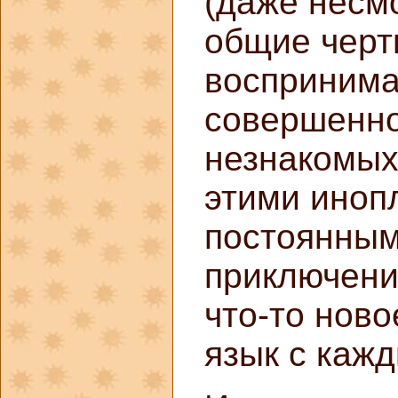
(даже несм
общие черты
воспринима
совершенно
незнакомых
этими иноп
постоянным
приключени
что-то ново
язык с кажд