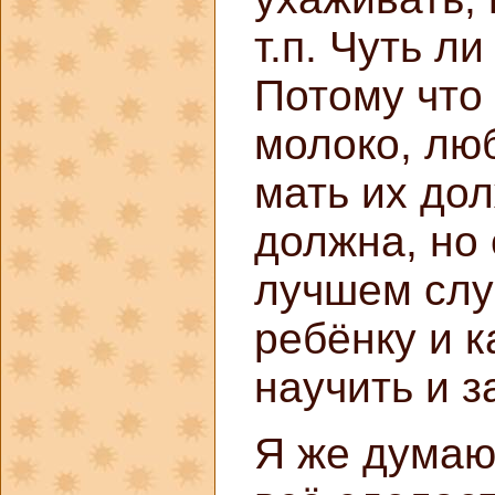
т.п. Чуть л
Потому что 
молоко, люб
мать их дол
должна, но 
лучшем случ
ребёнку и к
научить и з
Я же думаю,